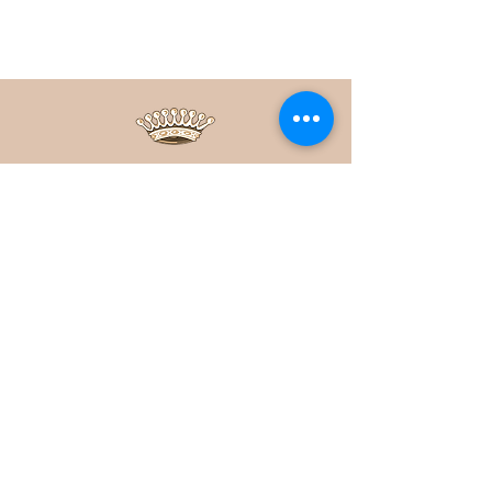
Bastide du Roy
contact@bastide-du-roy.com
+33 (0) 788.223.649
3055 Avenue Jean Michard Pellissier
06600 Antibes, France
À Propos
Page d'accueil
Notre histoire
Notre équipe
Notre blog
La presse parle de nous
Mentions légales
Politique d'utilisation des cookies