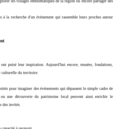
xplorer les villages emblématiques de la région ou encore partager des 
s à la recherche d'un événement qui rassemble leurs proches autour 
ent
nt puisé leur inspiration. Aujourd'hui encore, musées, fondations, 
 culturelle du territoire.
nités pour imaginer des événements qui dépassent le simple cadre de 
e ou une découverte du patrimoine local peuvent ainsi enrichir le 
 des invités.
 capacité à recevoir.