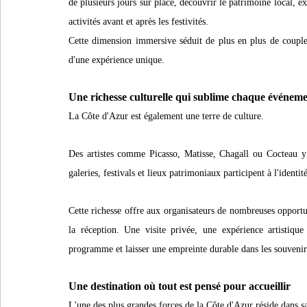
de plusieurs jours sur place, découvrir le patrimoine local, e
activités avant et après les festivités.
Cette dimension immersive séduit de plus en plus de couple
d'une expérience unique.
Une richesse culturelle qui sublime chaque événem
La Côte d'Azur est également une terre de culture.
Des artistes comme Picasso, Matisse, Chagall ou Cocteau y o
galeries, festivals et lieux patrimoniaux participent à l'identité
Cette richesse offre aux organisateurs de nombreuses opportu
la réception. Une visite privée, une expérience artistiqu
programme et laisser une empreinte durable dans les souvenirs
Une destination où tout est pensé pour accueillir
L'une des plus grandes forces de la Côte d'Azur réside dans sa